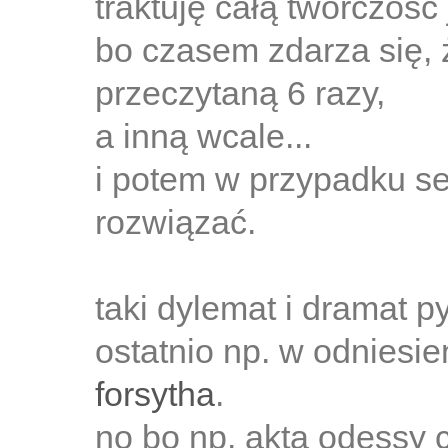
traktuję całą twórczość
bo czasem zdarza się, 
przeczytaną 6 razy,
a inną wcale...
i potem w przypadku ser
rozwiązać.
taki dylemat i dramat p
ostatnio np. w odniesi
forsytha
.
no bo np. akta odessy c