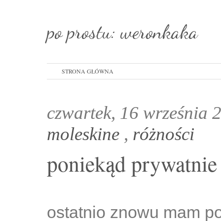
po prostu: weronkaka
STRONA GŁÓWNA
czwartek, 16 września
moleskine
,
różności
poniekąd prywatnie
ostatnio znowu mam po