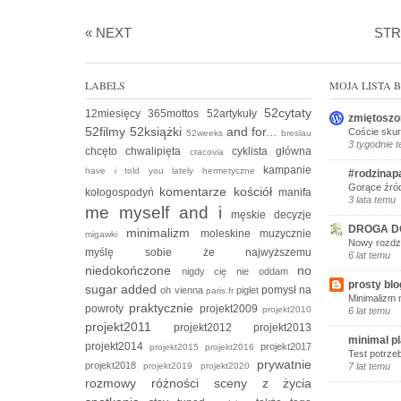
« NEXT
ST
LABELS
MOJA LISTA
52cytaty
12miesięcy
365mottos
52artykuły
zmiętoszo
52filmy
52książki
and for...
Coście skur
52weeks
breslau
3 tygodnie 
chcęto
chwalipięta
cyklista
główna
cracovia
kampanie
have i told you lately
hermetyczne
#rodzinap
Gorące źród
komentarze
kościół
kołogospodyń
manifa
3 lata temu
me myself and i
męskie decyzje
DROGA D
minimalizm
moleskine
muzycznie
migawki
Nowy rozdzi
myślę sobie że
najwyższemu
6 lat temu
niedokończone
no
nigdy cię nie oddam
prosty blo
sugar added
pomysł na
oh vienna
piglet
paris.fr
Minimalizm 
praktycznie
powroty
projekt2009
projekt2010
6 lat temu
projekt2011
projekt2012
projekt2013
minimal p
projekt2014
projekt2017
projekt2015
projekt2016
Test potrze
prywatnie
projekt2018
projekt2019
projekt2020
7 lat temu
rozmowy
różności
sceny z życia