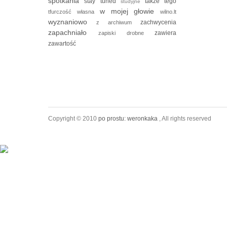
spotkania
stay tuned
także tego
studyjne
w mojej głowie
tfurczość własna
wilno.lt
wyznaniowo
zachwycenia
z archiwum
zapachniało
zawiera
zapiski drobne
zawartość
Copyright © 2010
po prostu: weronkaka
, All rights reserved