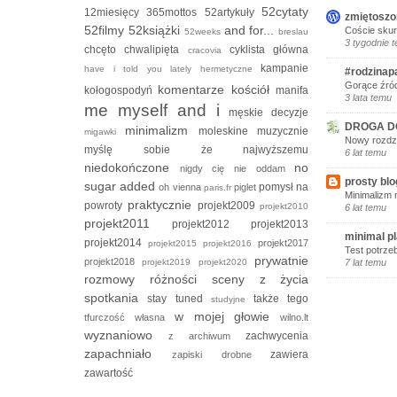
52cytaty
12miesięcy
365mottos
52artykuły
zmiętoszo
52filmy
52książki
and for...
Coście skur
52weeks
breslau
3 tygodnie 
chcęto
chwalipięta
cyklista
główna
cracovia
kampanie
have i told you lately
hermetyczne
#rodzinap
Gorące źród
komentarze
kościół
kołogospodyń
manifa
3 lata temu
me myself and i
męskie decyzje
DROGA D
minimalizm
moleskine
muzycznie
migawki
Nowy rozdzi
myślę sobie że
najwyższemu
6 lat temu
niedokończone
no
nigdy cię nie oddam
prosty blo
sugar added
pomysł na
oh vienna
piglet
paris.fr
Minimalizm 
praktycznie
powroty
projekt2009
projekt2010
6 lat temu
projekt2011
projekt2012
projekt2013
minimal p
projekt2014
projekt2017
projekt2015
projekt2016
Test potrze
prywatnie
projekt2018
projekt2019
projekt2020
7 lat temu
rozmowy
różności
sceny z życia
spotkania
stay tuned
także tego
studyjne
w mojej głowie
tfurczość własna
wilno.lt
wyznaniowo
zachwycenia
z archiwum
zapachniało
zawiera
zapiski drobne
zawartość