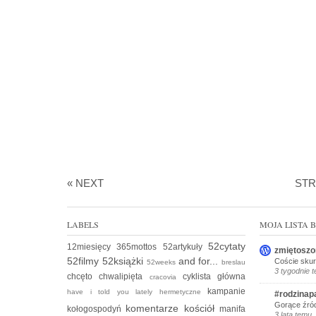
« NEXT
ST
LABELS
MOJA LISTA
52cytaty
12miesięcy
365mottos
52artykuły
zmiętoszo
52filmy
52książki
and for...
Coście skur
52weeks
breslau
3 tygodnie 
chcęto
chwalipięta
cyklista
główna
cracovia
kampanie
have i told you lately
hermetyczne
#rodzinap
Gorące źród
komentarze
kościół
kołogospodyń
manifa
3 lata temu