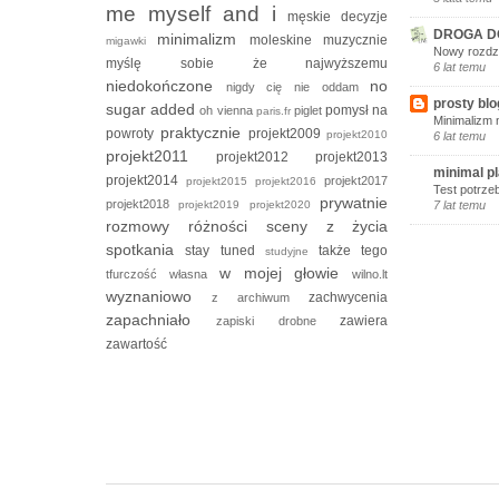
me myself and i
męskie decyzje
DROGA D
minimalizm
moleskine
muzycznie
migawki
Nowy rozdzi
myślę sobie że
najwyższemu
6 lat temu
niedokończone
no
nigdy cię nie oddam
prosty blo
sugar added
pomysł na
oh vienna
piglet
paris.fr
Minimalizm 
praktycznie
powroty
projekt2009
projekt2010
6 lat temu
projekt2011
projekt2012
projekt2013
minimal p
projekt2014
projekt2017
projekt2015
projekt2016
Test potrze
prywatnie
projekt2018
projekt2019
projekt2020
7 lat temu
rozmowy
różności
sceny z życia
spotkania
stay tuned
także tego
studyjne
w mojej głowie
tfurczość własna
wilno.lt
wyznaniowo
zachwycenia
z archiwum
zapachniało
zawiera
zapiski drobne
zawartość