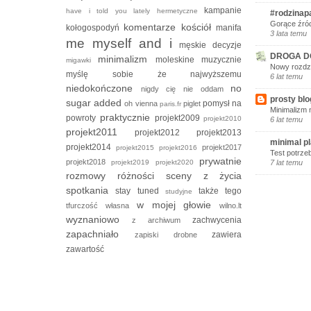
kampanie
have i told you lately
hermetyczne
#rodzinap
Gorące źród
komentarze
kościół
kołogospodyń
manifa
3 lata temu
me myself and i
męskie decyzje
DROGA D
minimalizm
moleskine
muzycznie
migawki
Nowy rozdzi
myślę sobie że
najwyższemu
6 lat temu
niedokończone
no
nigdy cię nie oddam
prosty blo
sugar added
pomysł na
oh vienna
piglet
paris.fr
Minimalizm 
praktycznie
powroty
projekt2009
projekt2010
6 lat temu
projekt2011
projekt2012
projekt2013
minimal p
projekt2014
projekt2017
projekt2015
projekt2016
Test potrze
prywatnie
projekt2018
projekt2019
projekt2020
7 lat temu
rozmowy
różności
sceny z życia
spotkania
stay tuned
także tego
studyjne
w mojej głowie
tfurczość własna
wilno.lt
wyznaniowo
zachwycenia
z archiwum
zapachniało
zawiera
zapiski drobne
zawartość