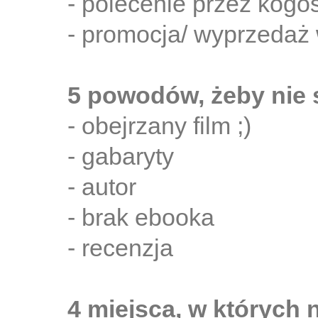
- polecenie przez kog
- promocja/ wyprzedaż w
5 powodów, żeby nie 
- obejrzany film ;)
- gabaryty
- autor
- brak ebooka
- recenzja
4 miejsca, w których n