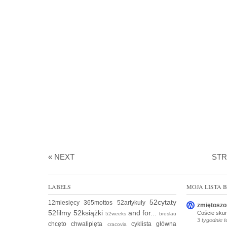
« NEXT
ST
LABELS
MOJA LISTA
52cytaty
12miesięcy
365mottos
52artykuły
zmiętoszo
52filmy
52książki
and for...
Coście skur
52weeks
breslau
3 tygodnie 
chcęto
chwalipięta
cyklista
główna
cracovia