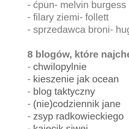
- ćpun- melvin burgess
- filary ziemi- follett
- sprzedawca broni- hu
8 blogów, które najch
-
chwilopylnie
-
kieszenie jak ocean
-
blog taktyczny
-
(nie)codziennik jane
-
zsyp radkowieckiego
-
kajecik siwej