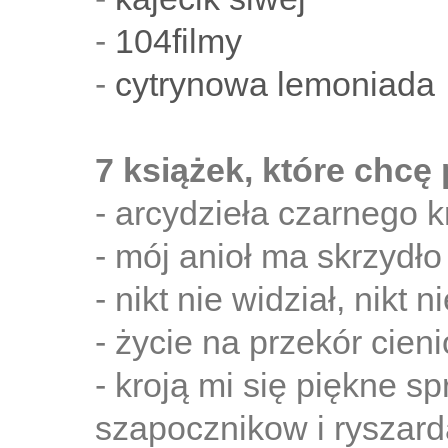
-
104filmy
-
cytrynowa lemoniada
7 książek, które chcę
- arcydzieła czarnego 
- mój anioł ma skrzydło
- nikt nie widział, nikt
- życie na przekór cie
- kroją mi się piękne spr
szapocznikow i ryszar