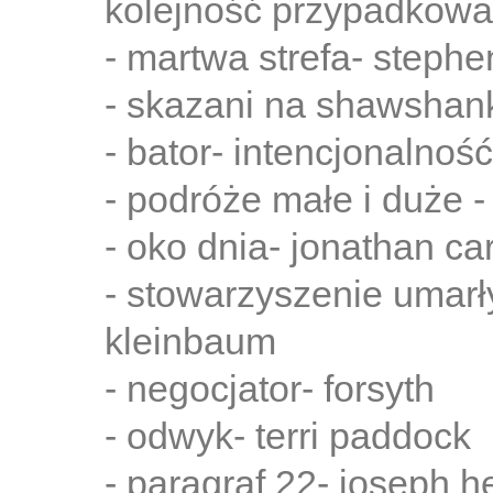
kolejność przypadkowa
- martwa strefa- stephe
- skazani na shawshank
- bator- intencjonalność
- podróże małe i duże 
- oko dnia- jonathan car
- stowarzyszenie umar
kleinbaum
- negocjator- forsyth
- odwyk- terri paddock
- paragraf 22- joseph he