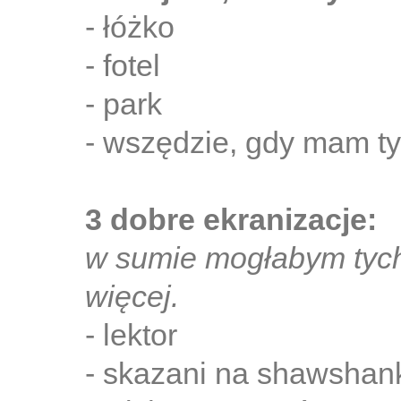
- łóżko
- fotel
- park
- wszędzie, gdy mam tyl
3 dobre ekranizacje:
w sumie mogłabym tych
więcej.
- lektor
- skazani na shawshan