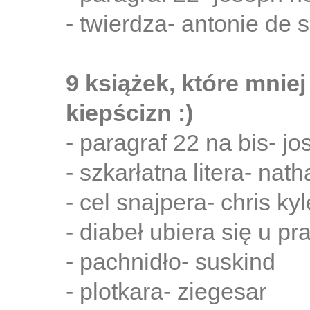
- twierdza- antonie de 
9 książek, które mniej 
kiepścizn :)
- paragraf 22 na bis- jo
- szkarłatna litera- nat
- cel snajpera- chris kyl
- diabeł ubiera się u p
- pachnidło- suskind
- plotkara- ziegesar