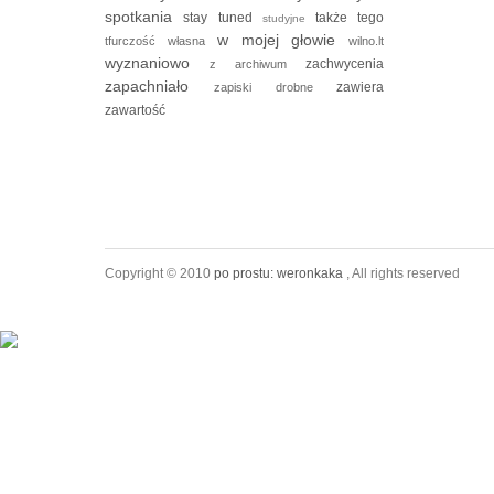
spotkania
stay tuned
także tego
studyjne
w mojej głowie
tfurczość własna
wilno.lt
wyznaniowo
zachwycenia
z archiwum
zapachniało
zawiera
zapiski drobne
zawartość
Copyright © 2010
po prostu: weronkaka
, All rights reserved