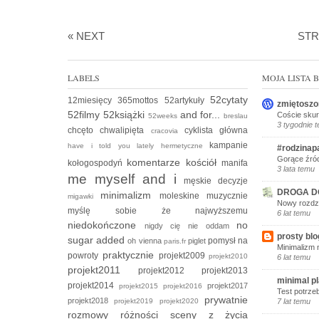
« NEXT
ST
LABELS
MOJA LISTA
52cytaty
12miesięcy
365mottos
52artykuły
zmiętoszo
52filmy
52książki
and for...
Coście skur
52weeks
breslau
3 tygodnie 
chcęto
chwalipięta
cyklista
główna
cracovia
kampanie
have i told you lately
hermetyczne
#rodzinap
Gorące źród
komentarze
kościół
kołogospodyń
manifa
3 lata temu
me myself and i
męskie decyzje
DROGA D
minimalizm
moleskine
muzycznie
migawki
Nowy rozdzi
myślę sobie że
najwyższemu
6 lat temu
niedokończone
no
nigdy cię nie oddam
prosty blo
sugar added
pomysł na
oh vienna
piglet
paris.fr
Minimalizm 
praktycznie
powroty
projekt2009
projekt2010
6 lat temu
projekt2011
projekt2012
projekt2013
minimal p
projekt2014
projekt2017
projekt2015
projekt2016
Test potrze
prywatnie
projekt2018
projekt2019
projekt2020
7 lat temu
rozmowy
różności
sceny z życia