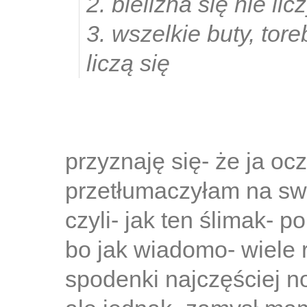
2. bielizna się nie lic
3. wszelkie buty, toreb
liczą się
przyznaję się- że ja oc
przetłumaczyłam na swó
czyli- jak ten ślimak- po
bo jak wiadomo- wiele 
spodenki najczęściej no