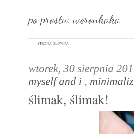
po prostu: weronkaka
STRONA GŁÓWNA
wtorek, 30 sierpnia 20
myself and i
,
minimali
ślimak, ślimak!