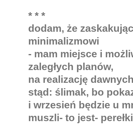
* * *
dodam, że zaskakująco
minimalizmowi
- mam miejsce i możl
zaległych planów,
na realizację dawnyc
stąd: ślimak, bo pokaz
i wrzesień będzie u m
muszli- to jest- perełki