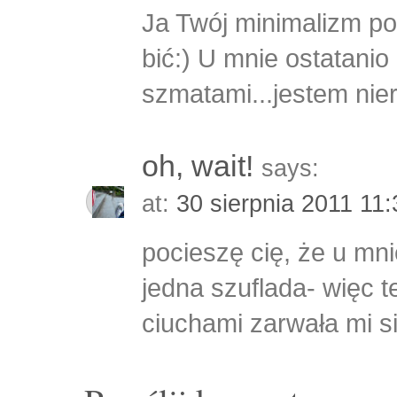
Ja Twój minimalizm p
bić:) U mnie ostatanio
szmatami...jestem ni
oh, wait!
says:
at:
30 sierpnia 2011 11
pocieszę cię, że u mn
jedna szuflada- więc 
ciuchami zarwała mi si