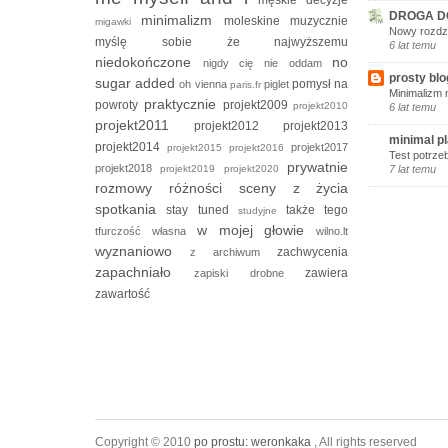
DROGA D
minimalizm
moleskine
muzycznie
migawki
Nowy rozdzi
myślę sobie że
najwyższemu
6 lat temu
niedokończone
no
nigdy cię nie oddam
prosty blo
sugar added
pomysł na
oh vienna
piglet
paris.fr
Minimalizm 
praktycznie
powroty
projekt2009
projekt2010
6 lat temu
projekt2011
projekt2012
projekt2013
minimal p
projekt2014
projekt2017
projekt2015
projekt2016
Test potrze
prywatnie
projekt2018
projekt2019
projekt2020
7 lat temu
rozmowy
różności
sceny z życia
spotkania
stay tuned
także tego
studyjne
w mojej głowie
tfurczość własna
wilno.lt
wyznaniowo
zachwycenia
z archiwum
zapachniało
zawiera
zapiski drobne
zawartość
Copyright © 2010
po prostu: weronkaka
, All rights reserved