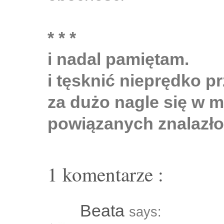
* * *
i nadal pamiętam.
i tęsknić nieprędko p
za dużo nagle się w m
powiązanych znalazło
1 komentarze :
Beata
says: