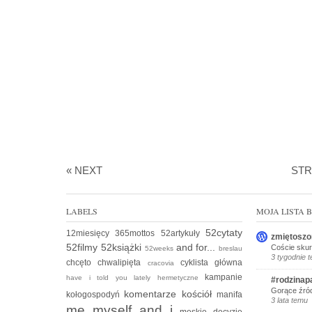
« NEXT
ST
LABELS
MOJA LISTA
52cytaty
12miesięcy
365mottos
52artykuły
zmiętoszo
52filmy
52książki
and for...
Coście skur
52weeks
breslau
3 tygodnie 
chcęto
chwalipięta
cyklista
główna
cracovia
kampanie
have i told you lately
hermetyczne
#rodzinap
Gorące źród
komentarze
kościół
kołogospodyń
manifa
3 lata temu
me myself and i
męskie decyzje