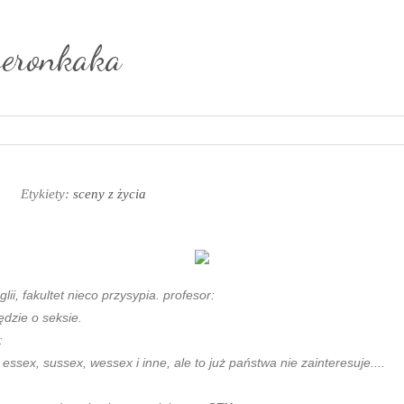
weronkaka
Etykiety:
sceny z życia
lii, fakultet nieco przysypia. profesor:
ędzie o seksie.
:
 essex, sussex, wessex i inne, ale to już państwa nie zainteresuje....