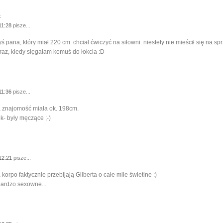
:
 11:28
pisze...
ś pana, który miał 220 cm. chciał ćwiczyć na siłowni. niestety nie mieścił się na sp
 raz, kiedy sięgałam komuś do łokcia :D
 11:36
pisze...
 znajomość miała ok. 198cm.
k- były męczące ;-)
 12:21
pisze...
korpo faktycznie przebijają Gilberta o całe mile świetlne :)
bardzo sexowne...