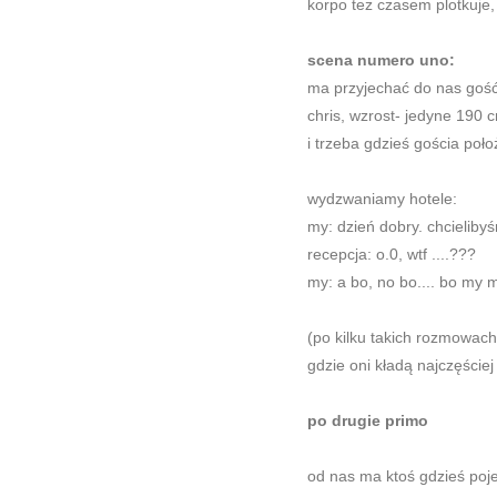
korpo też czasem plotkuje,
scena numero uno:
ma przyjechać do nas gość
chris, wzrost- jedyne 190 
i trzeba gdzieś gościa poło
wydzwaniamy hotele:
my: dzień dobry. chcieliby
recepcja: o.0, wtf ....???
my: a bo, no bo.... bo my
(po kilku takich rozmowac
gdzie oni kładą najczęściej
po drugie primo
od nas ma ktoś gdzieś poj