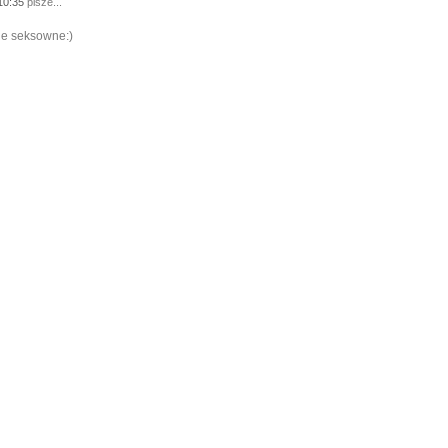
 10:35
pisze...
ie seksowne:)