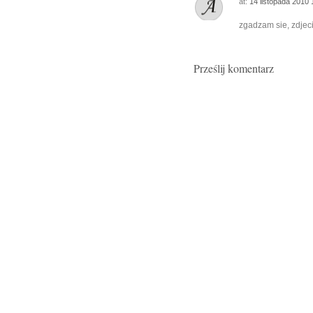
at:
14 listopada 2010
zgadzam sie, zdjec
Prześlij komentarz