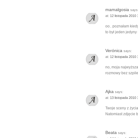
mamalgosia
says
at:
12 listopada 2010
oo.. poznałam kiedy
to był jeden jedyny
Verónica
says:
at:
12 listopada 2010
no, moja najwyższa
rozmowy bez szpile
Ajka
says:
at:
13 listopada 2010
Twoje sceny z życia 
Natomiast zdjęcie 
Beata
says: