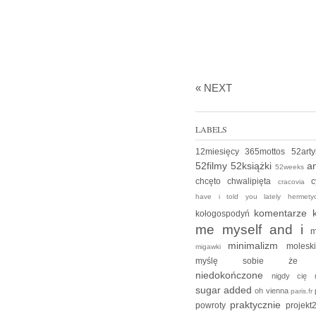
« NEXT
LABELS
12miesięcy
365mottos
52art
52filmy
52książki
an
52weeks
chcęto
chwalipięta
c
cracovia
have i told you lately
hermet
komentarze
kołogospodyń
me myself and i
m
minimalizm
moles
migawki
myślę sobie ż
niedokończone
nigdy cię
sugar added
oh vienna
paris.fr
praktycznie
powroty
projek