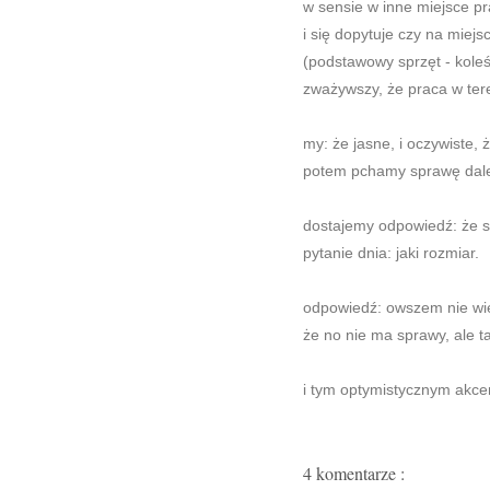
w sensie w inne miejsce pr
i się dopytuje czy na miej
(podstawowy sprzęt - koleś
zważywszy, że praca w tere
my: że jasne, i oczywiste, ż
potem pchamy sprawę dalej
dostajemy odpowiedź: że sk
pytanie dnia: jaki rozmiar.
odpowiedź: owszem nie wie
że no nie ma sprawy, ale ta
i tym optymistycznym akce
4 komentarze :