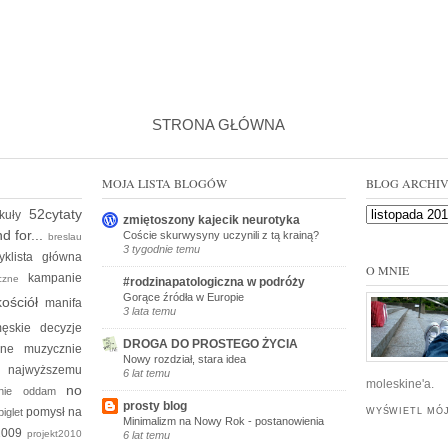
STRONA GŁÓWNA
MOJA LISTA BLOGÓW
BLOG ARCHI
52cytaty
ykuły
zmiętoszony kajecik neurotyka
d for...
Coście skurwysyny uczynili z tą krainą?
breslau
3 tygodnie temu
yklista
główna
O MNIE
kampanie
yczne
#rodzinapatologiczna w podróży
Gorące źródła w Europie
kościół
manifa
3 lata temu
ęskie decyzje
DROGA DO PROSTEGO ŻYCIA
kine
muzycznie
Nowy rozdział, stara idea
e
najwyższemu
6 lat temu
moleskine'a.
no
 nie oddam
prosty blog
pomysł na
piglet
WYŚWIETL MÓJ
Minimalizm na Nowy Rok - postanowienia
t2009
projekt2010
6 lat temu