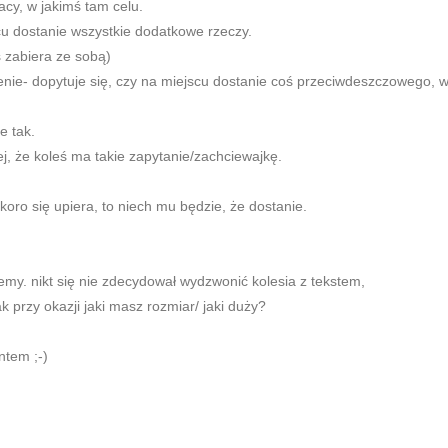
acy, w jakimś tam celu.
scu dostanie wszystkie dodatkowe rzeczy.
 zabiera ze sobą)
nie- dopytuje się, czy na miejscu dostanie coś przeciwdeszczowego, w
e tak.
, że koleś ma takie zapytanie/zachciewajkę.
oro się upiera, to niech mu będzie, że dostanie.
my. nikt się nie zdecydował wydzwonić kolesia z tekstem,
k przy okazji jaki masz rozmiar/ jaki duży?
ntem ;-)