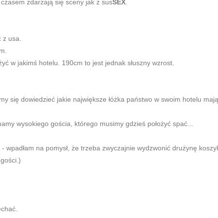
 czasem zdarzają się sceny jak z sus
SEX
.
 z usa.
cm.
żyć w jakimś hotelu. 190cm to jest jednak słuszny wzrost.
śmy się dowiedzieć jakie największe łóżka państwo w swoim hotelu mają.
 mamy wysokiego gościa, którego musimy gdzieś położyć spać...
h - wpadłam na pomysł, że trzeba zwyczajnie wydzwonić drużynę koszyk
 gości.)
echać.