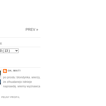
PREV »
VE
OH, WAIT!
po prostu: blondynka. wierzy,
że zihuatanejo istnieje
naprawdę. wierny wyznawca
 PEŁNY PROFIL