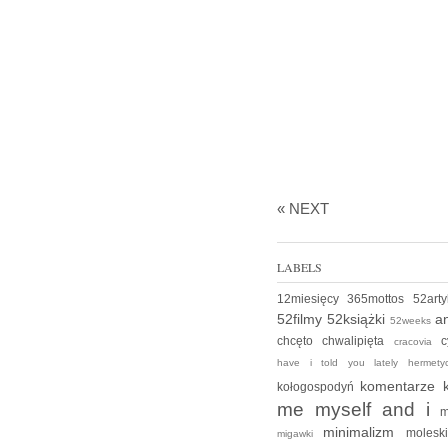
« NEXT
LABELS
12miesięcy
365mottos
52art
52filmy
52książki
an
52weeks
chcęto
chwalipięta
c
cracovia
have i told you lately
hermet
komentarze
kołogospodyń
me myself and i
m
minimalizm
moles
migawki