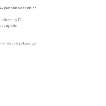
ędów polecam może nie do
czenia mamy RŁ.
 dużą ilość
nia- wtedy się okaże, że