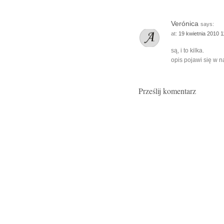
Verónica
says:
at:
19 kwietnia 2010 
są, i to kilka.
opis pojawi się w na
Prześlij komentarz