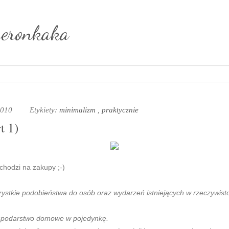
weronkaka
 2010
Etykiety:
minimalizm
,
praktycznie
t 1)
chodzi na zakupy ;-)
stkie podobieństwa do osób oraz wydarzeń istniejących w rzeczywistoś
ospodarstwo domowe w pojedynkę.