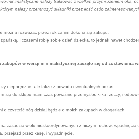
kowo-minimalistyczne należy traktować z wielkim przymrużeniem oka, oc
 którym należy przemnożyć składniki przez ilość osób zainteresowanych,
owe można rozważać przez rok zanim dokona się zakupu.
iszpańską, i czasami robię sobie dzień dziecka, to jednak nawet chod
a zakupów w wersji minimalistycznej zaczęło się od zostawienia w
, czy nieporęczne- ale także z powodu ewentualnych pokus.
m się do sklepu mam czas poważnie przemyśleć kilka rzeczy, i odpowie
i o czystość nóg dzisiaj będzie o moich zakupach w drogeriach.
to na zasadzie wielu nieskoordynowanych z niczym ruchów: wpadnięcie 
, przejazd przez kasę, i wypadnięcie.