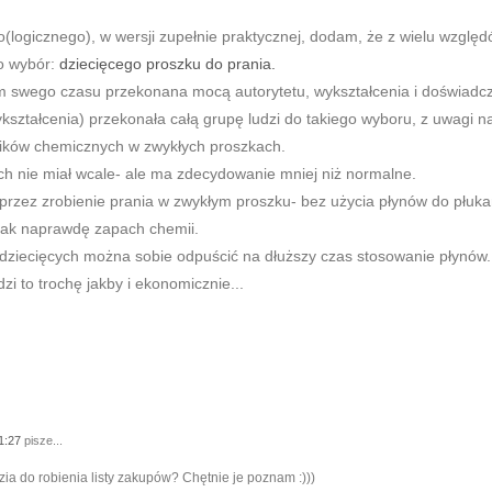
ko(logicznego), w wersji zupełnie praktycznej, dodam, że z wielu wzgl
o wybór:
dziecięcego proszku do prania.
m swego czasu przekonana mocą autorytetu, wykształcenia i doświad
ształcenia) przekonała całą grupę ludzi do takiego wyboru, z uwagi na
ników chemicznych w zwykłych proszkach.
 ich nie miał wcale- ale ma zdecydowanie mniej niż normalne.
przez zrobienie prania w zwykłym proszku- bez użycia płynów do płuka
tak naprawdę zapach chemii.
dziecięcych można sobie odpuścić na dłuższy czas stosowanie płynów.
zi to trochę jakby i ekonomicznie...
11:27
pisze...
zia do robienia listy zakupów? Chętnie je poznam :)))