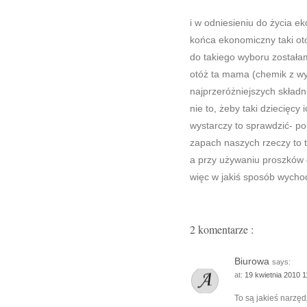
i w odniesieniu do życia e
końca ekonomiczny taki ot
do takiego wyboru została
otóż ta mama (chemik z wyk
najprzeróżniejszych skład
nie to, żeby taki dziecięcy
wystarczy to sprawdzić- po
zapach naszych rzeczy to 
a przy używaniu proszków 
więc w jakiś sposób wychod
2 komentarze :
Biurowa
says:
at:
19 kwietnia 2010 
To są jakieś narzęd