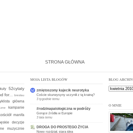
STRONA GŁÓWNA
MOJA LISTA BLOGÓW
BLOG ARCHI
52cytaty
ykuły
zmiętoszony kajecik neurotyka
d for...
Coście skurwysyny uczynili z tą krainą?
breslau
3 tygodnie temu
yklista
główna
O MNIE
kampanie
yczne
#rodzinapatologiczna w podróży
Gorące źródła w Europie
kościół
manifa
3 lata temu
ęskie decyzje
DROGA DO PROSTEGO ŻYCIA
kine
muzycznie
Nowy rozdział, stara idea