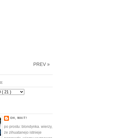
PREV »
VE
OH, WAIT!
po prostu: blondynka. wierzy,
że zihuatanejo istnieje