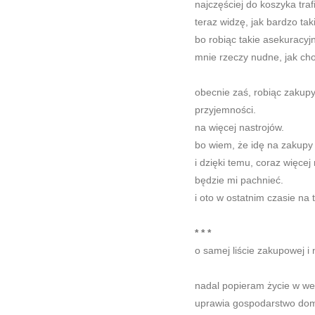
najczęściej do koszyka trafi
teraz widzę, jak bardzo tak
bo robiąc takie asekuracyj
mnie rzeczy nudne, jak c
obecnie zaś, robiąc zakup
przyjemności.
na więcej nastrojów.
bo wiem, że idę na zakupy
i dzięki temu, coraz więce
będzie mi pachnieć.
i oto w ostatnim czasie na
* * *
o samej liście zakupowej i 
nadal popieram życie w wer
uprawia gospodarstwo dom