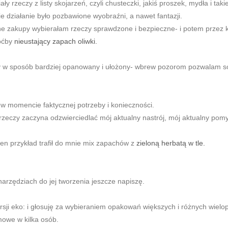
ały rzeczy z listy skojarzeń, czyli chusteczki, jakiś proszek, mydła i taki
ie działanie było pozbawione wyobraźni, a nawet fantazji.
ne zakupy wybierałam rzeczy sprawdzone i bezpieczne- i potem przez ki
hoćby
nieustający zapach oliwki.
y w sposób bardziej opanowany i ułożony- wbrew pozorom pozwalam so
 w momencie faktycznej potrzeby i konieczności.
j rzeczy zaczyna odzwierciedlać mój aktualny nastrój, mój aktualny pom
 ten przykład trafił do mnie mix zapachów z
zieloną herbatą w tle.
narzędziach do jej tworzenia jeszcze napiszę.
sji eko: i głosuję za wybieraniem opakowań większych i różnych wielop
owe w kilka osób.