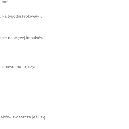
e tam.
lka tygodni królowały u
bie na więcej impulsów i
ysł nawet na to, czym
aków- zwłaszcza jeśli się