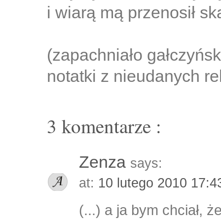
i wiarą mą przenosił ska
(zapachniało gałczyńsk
notatki z nieudanych re
3 komentarze :
Zenza
says:
at:
10 lutego 2010 17:
(...) a ja bym chciał, ż