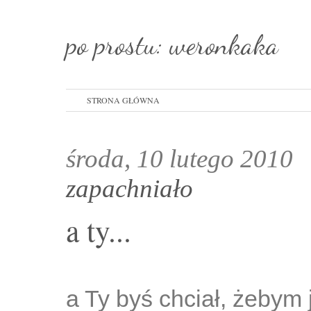
po prostu: weronkaka
STRONA GŁÓWNA
środa, 10 lutego 2010
zapachniało
a ty...
a Ty byś chciał, żebym j