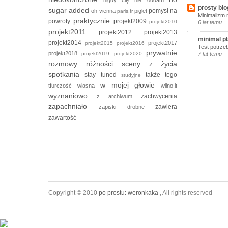
prosty blo
sugar added
pomysł na
oh vienna
piglet
paris.fr
Minimalizm 
praktycznie
powroty
projekt2009
projekt2010
6 lat temu
projekt2011
projekt2012
projekt2013
minimal p
projekt2014
projekt2017
projekt2015
projekt2016
Test potrze
prywatnie
projekt2018
projekt2019
projekt2020
7 lat temu
rozmowy
różności
sceny z życia
spotkania
stay tuned
także tego
studyjne
w mojej głowie
tfurczość własna
wilno.lt
wyznaniowo
zachwycenia
z archiwum
zapachniało
zawiera
zapiski drobne
zawartość
Copyright © 2010
po prostu: weronkaka
, All rights reserved