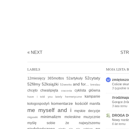
« NEXT
ST
LABELS
MOJA LISTA
52cytaty
12miesięcy
365mottos
52artykuły
zmiętoszo
52filmy
52książki
and for...
Coście skur
52weeks
breslau
3 tygodnie 
chcęto
chwalipięta
cyklista
główna
cracovia
kampanie
have i told you lately
hermetyczne
#rodzinap
Gorące źród
komentarze
kościół
kołogospodyń
manifa
3 lata temu
me myself and i
męskie decyzje
DROGA D
minimalizm
moleskine
muzycznie
migawki
Nowy rozdzi
myślę sobie że
najwyższemu
6 lat temu
niedokończone
no
nigdy cię nie oddam