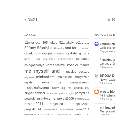
« NEXT
ST
LABELS
MOJA LISTA
52cytaty
12miesięcy
365mottos
52artykuły
zmiętoszo
52filmy
52książki
and for...
Coście skur
52weeks
breslau
3 tygodnie 
chcęto
chwalipięta
cyklista
główna
cracovia
kampanie
have i told you lately
hermetyczne
#rodzinap
Gorące źród
komentarze
kościół
kołogospodyń
manifa
3 lata temu
me myself and i
męskie decyzje
DROGA D
minimalizm
moleskine
muzycznie
migawki
Nowy rozdzi
myślę sobie że
najwyższemu
6 lat temu
niedokończone
no
nigdy cię nie oddam
prosty blo
sugar added
pomysł na
oh vienna
piglet
paris.fr
Minimalizm 
praktycznie
powroty
projekt2009
projekt2010
6 lat temu
projekt2011
projekt2012
projekt2013
minimal p
projekt2014
projekt2017
projekt2015
projekt2016
Test potrze
prywatnie
projekt2018
projekt2019
projekt2020
7 lat temu