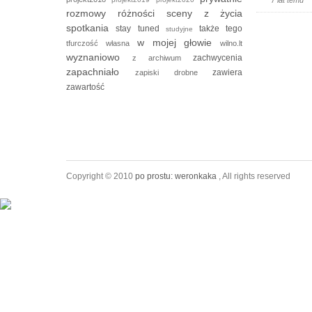
rozmowy
różności
sceny z życia
spotkania
stay tuned
także tego
studyjne
w mojej głowie
tfurczość własna
wilno.lt
wyznaniowo
zachwycenia
z archiwum
zapachniało
zawiera
zapiski drobne
zawartość
Copyright © 2010
po prostu: weronkaka
, All rights reserved