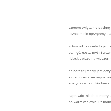
czasem święta nie pachną 
i czasem nie sprzątamy dla
w tym roku- święta to jed
pamięć, gesty, myśli i wszy
i blask gwiazd na wieczorn
najbardziej merry jest ocz
które objawia się najważni
everyday acts of kindness.
zaprawdę, niech to merry, 
bo warm w głowie już mam,