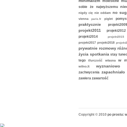
minimalizm
moleskine
mu
ni
sobie że
najwyższemu
no su
nigdy cię nie oddam
pomy
vienna
piglet
paris.fr
praktycznie
projekt2
projekt2011
projekt20
projekt2014
projekt2
projekt2017
projekt2018
projek
prywatnie
rozmowy
różn
życia
spotkania
stay tune
w m
tego
tfurczość własna
wyznaniow
wilno.lt
zapachniał
zachwycenia
zawiera zawartość
Copyright © 2010
po prostu: