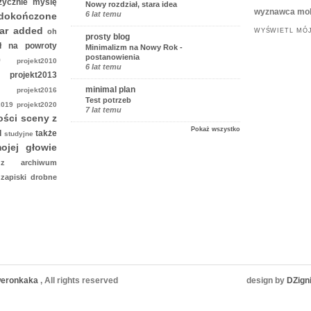
zycznie
myślę
Nowy rozdział, stara idea
wyznawca mol
6 lat temu
edokończone
gar added
oh
WYŚWIETL MÓJ
prosty blog
sł na
powroty
Minimalizm na Nowy Rok -
postanowienia
009
projekt2010
6 lat temu
12
projekt2013
minimal plan
015
projekt2016
Test potrzeb
t2019
projekt2020
7 lat temu
ości
sceny z
Pokaż wszystko
d
także
studyjne
ojej głowie
o
z archiwum
o
zapiski drobne
 weronkaka
, All rights reserved
design by
DZign