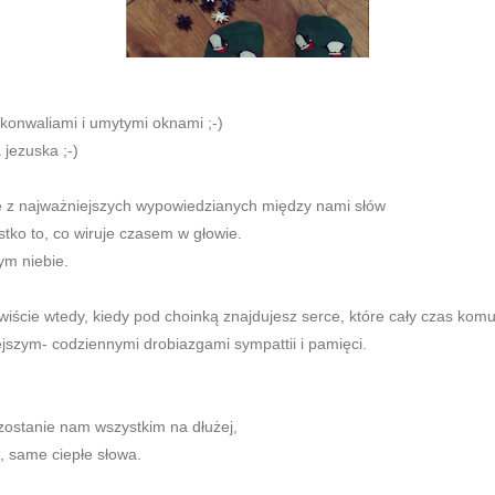
konwaliami i umytymi oknami ;-)
 jezuska ;-)
ne z najważniejszych wypowiedzianych między nami słów
stko to, co wiruje czasem w głowie.
ym niebie.
ywiście wtedy, kiedy pod choinką znajdujesz serce, które cały czas komu
ejszym- codziennymi drobiazgami sympattii i pamięci.
zostanie nam wszystkim na dłużej,
 same ciepłe słowa.