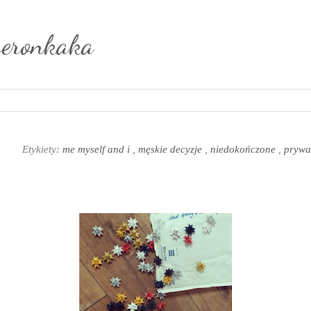
weronkaka
1
Etykiety:
me myself and i
,
męskie decyzje
,
niedokończone
,
prywa