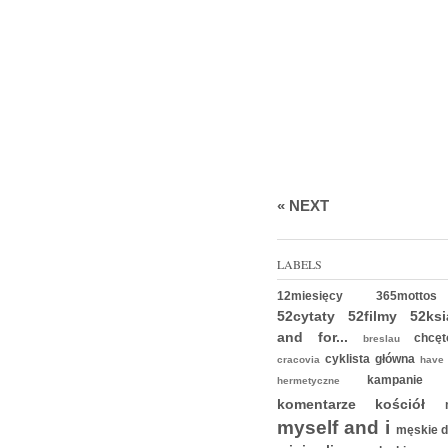
« NEXT
LABELS
12miesięcy
365mot
52cytaty
52filmy
52ks
and for...
chc
breslau
cyklista
główna
cracovia
have 
kampani
hermetyczne
komentarze
kościół
myself and i
męskie 