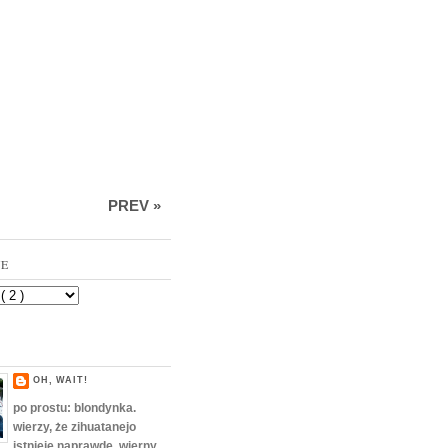
PREV »
VE
OH, WAIT!
po prostu: blondynka.
wierzy, że zihuatanejo
istnieje naprawdę. wierny