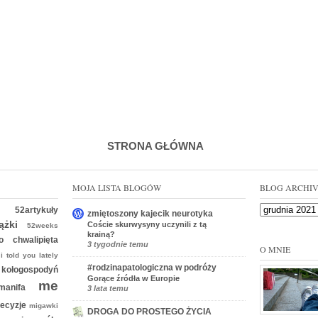
STRONA GŁÓWNA
MOJA LISTA BLOGÓW
BLOG ARCHI
tos
52artykuły
zmiętoszony kajecik neurotyka
iążki
Coście skurwysyny uczynili z tą
52weeks
krainą?
ęto
chwalipięta
3 tygodnie temu
O MNIE
i told you lately
#rodzinapatologiczna w podróży
e
kołogospodyń
Gorące źródła w Europie
me
manifa
3 lata temu
decyzje
migawki
DROGA DO PROSTEGO ŻYCIA