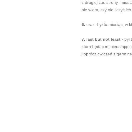
z drugiej zaś strony- mies
nie wiem, czy nie liczyć ich
6.
oraz- był to miesiąc, w 
7. last but not least
- był
która będąc mi nieustająco
i oprócz ćwiczeń z garmine