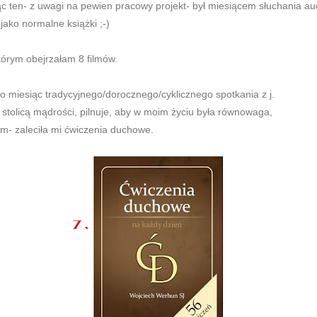
iąc ten- z uwagi na pewien pracowy projekt- był miesiącem słuchania a
 jako normalne książki ;-)
którym obejrzałam 8 filmów.
 to miesiąc tradycyjnego/dorocznego/cyklicznego spotkania z j.
 stolicą mądrości, pilnuje, aby w moim życiu była równowaga,
m- zaleciła mi ćwiczenia duchowe.