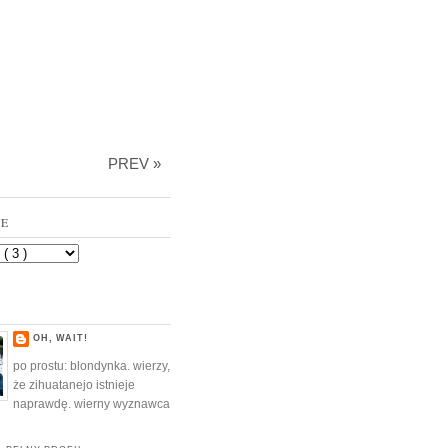
PREV »
VE
OH, WAIT!
po prostu: blondynka. wierzy,
że zihuatanejo istnieje
naprawdę. wierny wyznawca