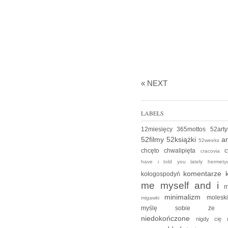
« NEXT
LABELS
12miesięcy
365mottos
52art
52filmy
52książki
an
52weeks
chcęto
chwalipięta
c
cracovia
have i told you lately
hermet
komentarze
kołogospodyń
me myself and i
m
minimalizm
moles
migawki
myślę sobie ż
niedokończone
nigdy cię