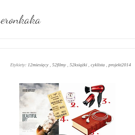
weronkaka
4
Etykiety:
12miesięcy
,
52filmy
,
52książki
,
cyklista
,
projekt2014