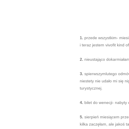
1.
przede wszystkim- miesi
i teraz jestem vivofit kind of 
2.
nieustająco dokarmiałam 
3.
spierwszymlutego odmów
niestety nie udało mi się 
turystycznej.
4.
bilet do wenecji- nabyty 
5.
sierpień miesiącem prze
kilka zaczęłam, ale jakoś 