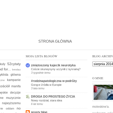
STRONA GŁÓWNA
MOJA LISTA BLOGÓW
BLOG ARCHI
52cytaty
ykuły
zmiętoszony kajecik neurotyka
d for...
Coście skurwysyny uczynili z tą krainą?
breslau
3 tygodnie temu
yklista
główna
O MNIE
kampanie
yczne
#rodzinapatologiczna w podróży
Gorące źródła w Europie
kościół
manifa
3 lata temu
ęskie decyzje
DROGA DO PROSTEGO ŻYCIA
kine
muzycznie
Nowy rozdział, stara idea
e
najwyższemu
6 lat temu
moleskine'a.
no
 nie oddam
prosty blog