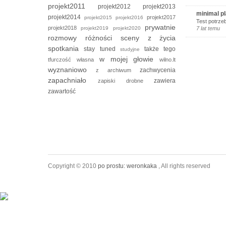
projekt2011
projekt2012
projekt2013
minimal p
projekt2014
projekt2017
projekt2015
projekt2016
Test potrze
prywatnie
projekt2018
projekt2019
projekt2020
7 lat temu
rozmowy
różności
sceny z życia
spotkania
stay tuned
także tego
studyjne
w mojej głowie
tfurczość własna
wilno.lt
wyznaniowo
zachwycenia
z archiwum
zapachniało
zawiera
zapiski drobne
zawartość
Copyright © 2010
po prostu: weronkaka
, All rights reserved