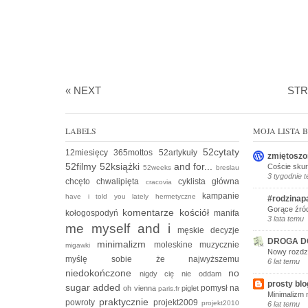
« NEXT
ST
LABELS
MOJA LISTA
52cytaty
12miesięcy
365mottos
52artykuły
zmiętoszo
52filmy
52książki
and for...
Coście skur
52weeks
breslau
3 tygodnie 
chcęto
chwalipięta
cyklista
główna
cracovia
kampanie
have i told you lately
hermetyczne
#rodzinap
Gorące źród
komentarze
kościół
kołogospodyń
manifa
3 lata temu
me myself and i
męskie decyzje
DROGA D
minimalizm
moleskine
muzycznie
migawki
Nowy rozdzi
myślę sobie że
najwyższemu
6 lat temu
niedokończone
no
nigdy cię nie oddam
prosty blo
sugar added
pomysł na
oh vienna
piglet
paris.fr
Minimalizm 
praktycznie
powroty
projekt2009
projekt2010
6 lat temu