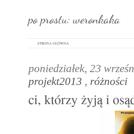
po prostu: weronkaka
STRONA GŁÓWNA
poniedziałek, 23 wrześ
projekt2013
,
różności
ci, którzy żyją i osą