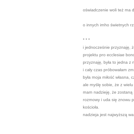
oświadczenie woli też ma 
o innych imho świetnych rz
* * *
i jednocześnie przyznaję, 
projektu pro ecclesiae bon
przyznaję, była to jedna z 
i cały czas próbowałam zmi
była moja miłość własna, c
ale myślę sobie, że z wielu
mam nadzieję, że zostaną 
rozmowy i uda się znowu p
kościoła.
nadzieja jest najwyższą war