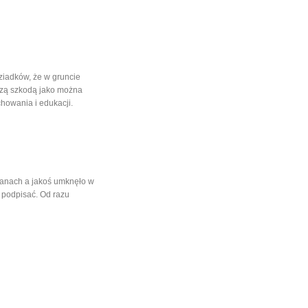
dziadków, że w gruncie
kszą szkodą jako można
howania i edukacji.
planach a jakoś umknęło w
i podpisać. Od razu