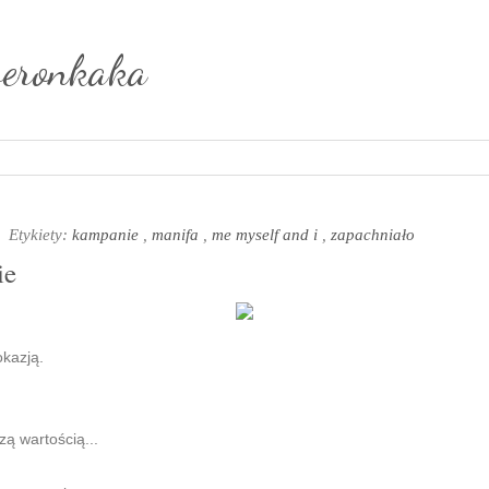
weronkaka
Etykiety:
kampanie
,
manifa
,
me myself and i
,
zapachniało
ie
okazją.
zą wartością...