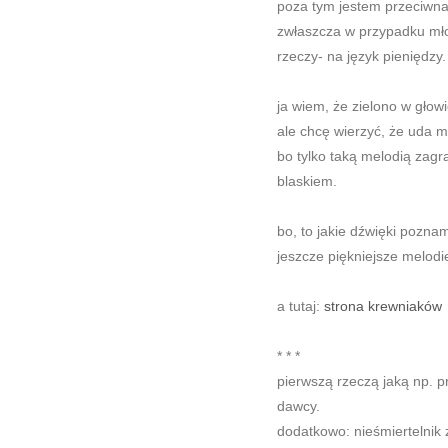
poza tym jestem przeciwna
zwłaszcza w przypadku mło
rzeczy- na język pieniędzy.
ja wiem, że zielono w głow
ale chcę wierzyć, że uda m
bo tylko taką melodią zagr
blaskiem.
bo, to jakie dźwięki pozna
jeszcze piękniejsze melodi
a tutaj:
strona krewniaków
* * *
pierwszą rzeczą jaką np. 
dawcy.
dodatkowo: nieśmiertelnik 