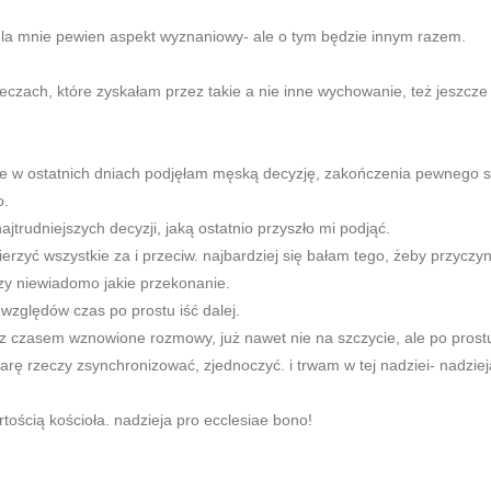
dla mnie pewien aspekt wyznaniowy- ale o tym będzie innym razem.
eczach, które zyskałam przez takie a nie inne wychowanie, też jeszcze
że w ostatnich dniach podjęłam męską decyzję, zakończenia pewnego st
o.
najtrudniejszych decyzji, jaką ostatnio przyszło mi podjąć.
erzyć wszystkie za i przeciw. najbardziej się bałam tego, żeby przycz
zy niewiadomo jakie przekonanie.
 względów czas po prostu iść dalej.
z czasem wznowione rozmowy, już nawet nie na szczycie, ale po prostu
arę rzeczy zsynchronizować, zjednoczyć. i trwam w tej nadziei- nadzie
tością kościoła. nadzieja pro ecclesiae bono!