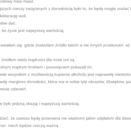
 postowy misz-masz.
ejszych rzeczy związanych z dorosłością było to, że będę mogła zosta
eklarację woli.
ebie dać.
, bo życie jest najwyższą wartością.
nawiałam się, gdzie znalazłam źródło takich a nie innych przekonań- aż
.
e źródłem wielu mądrości dla mnie oni są.
 jednym mądrym krokiem i posunięciem pokazali mi,
ede wszystkim z możliwością kupienia alkoholu jest naprawdę nieistotn
awdę margines dorosłości, która ma w sobie tyle obrazów, dźwięków, pasj
nesie zdarzeń.
ie było jedyną okazją i najwyższą wartością.
dzieć: że zawsze będę przeciwna nie wiadomo jakim odpłatom dla dawc
or- niech będzie rzeczą ważną.