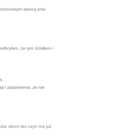
ć honorowym dawcą krwi.
 odkryłam, że tym źródłem i
a.
i i zadziwienia, że nie
ów. skoro ten czyn ma już