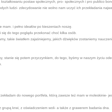
 kształtowaniu postaw społecznych, pro- społecznych i pro publico bo
dych ludzi- zdecydowanie nie wolno nam uczyć ich przekładania najwa
ie mam. i pełno ideałów po kieszeniach noszę.
i się do tego poglądu przekonać choć kilka osób.
amy, takie światłem zajaśniejemy, jakich dźwięków zostaniemy nauczeni
my, stanie się potem przyczynkiem, do tego, byśmy w naszym życiu odeg
e.
przekładam do nowego portfela, którą zawsze też mam w moleskinie- j
z grupą krwi, z oświadczeniem woli- a także z grawerem badania dna.