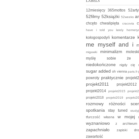
LABELS
12miesięcy
365mottos
52art
52filmy
52książki
an
52weeks
chcęto
chwalipięta
c
cracovia
have i told you lately
hermet
komentarze
kołogospodyń
me myself and i
m
minimalizm
moles
migawki
myślę sobie ż
niedokończone
nigdy cię
sugar added
oh vienna
paris.fr
praktycznie
powroty
projek
projekt2011
projekt2
projekt2014
projekt2015
projek
projekt2018
projekt2019
projekt
rozmowy
różności
sce
spotkania
stay tuned
stud
w mojej 
tfurczość własna
wyznaniowo
z archiw
zapachniało
zapiski d
zawartość