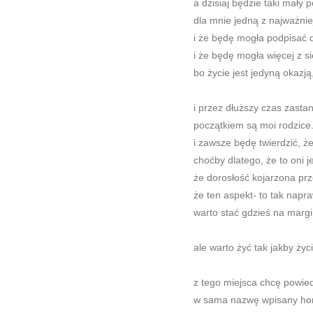
a dzisiaj będzie taki mały
dla mnie jedną z najważni
i że będę mogła podpisać d
i że będę mogła więcej z si
bo życie jest jedyną okazją
i przez dłuższy czas zasta
początkiem są moi rodzice
i zawsze będę twierdzić, ż
choćby dlatego, że to oni
że dorosłość kojarzona prz
że ten aspekt- to tak napr
warto stać gdzieś na margi
ale warto żyć tak jakby życ
z tego miejsca chcę powie
w sama nazwę wpisany hon