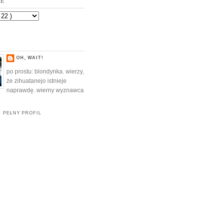
VE
OH, WAIT!
po prostu: blondynka. wierzy,
że zihuatanejo istnieje
naprawdę. wierny wyznawca
 PEŁNY PROFIL