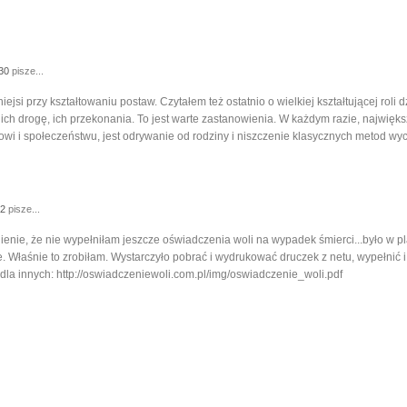
:30
pisze...
ejsi przy kształtowaniu postaw. Czytałem też ostatnio o wielkiej kształtującej roli 
ich drogę, ich przekonania. To jest warte zastanowienia. W każdym razie, najwię
owi i społeczeństwu, jest odrywanie od rodziny i niszczenie klasycznych metod wyc
42
pisze...
ienie, że nie wypełniłam jeszcze oświadczenia woli na wypadek śmierci...było w 
. Właśnie to zrobiłam. Wystarczyło pobrać i wydrukować druczek z netu, wypełnić 
dla innych: http://oswiadczeniewoli.com.pl/img/oswiadczenie_woli.pdf