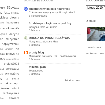
MOJA LISTA BLOGÓW
BLOG ARCHI
52cytaty
ykuły
zmiętoszony kajecik neurotyka
d for...
Coście skurwysyny uczynili z tą krainą?
breslau
3 tygodnie temu
yklista
główna
O MNIE
kampanie
yczne
#rodzinapatologiczna w podróży
Gorące źródła w Europie
kościół
manifa
3 lata temu
ęskie decyzje
DROGA DO PROSTEGO ŻYCIA
kine
muzycznie
Nowy rozdział, stara idea
e
najwyższemu
6 lat temu
moleskine'a.
no
 nie oddam
prosty blog
pomysł na
piglet
WYŚWIETL MÓJ
Minimalizm na Nowy Rok - postanowienia
t2009
projekt2010
6 lat temu
012
projekt2013
minimal plan
projekt2017
t2016
Test potrzeb
prywatnie
2020
7 lat temu
ny z życia
Pokaż wszystko
także tego
yjne
głowie
wilno.lt
zachwycenia
um
zawiera
robne