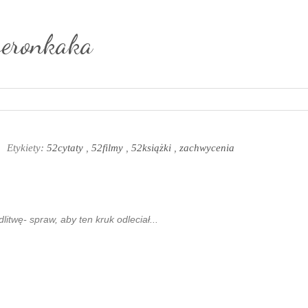
weronkaka
Etykiety:
52cytaty
,
52filmy
,
52książki
,
zachwycenia
itwę- spraw, aby ten kruk odleciał...