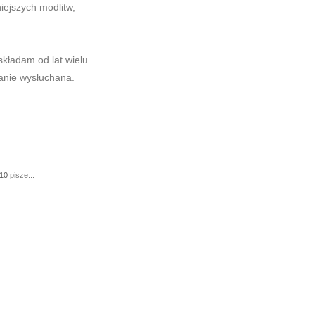
niejszych modlitw,
składam od lat wielu.
tanie wysłuchana.
:10
pisze...