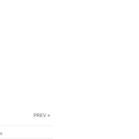
PREV »
VE