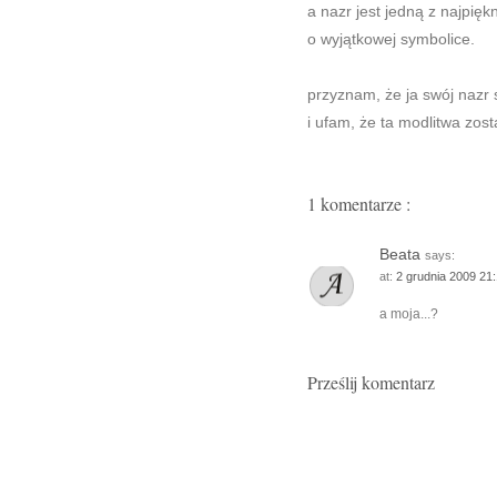
a nazr jest jedną z najpięk
o wyjątkowej symbolice.
przyznam, że ja swój nazr 
i ufam, że ta modlitwa zos
1 komentarze :
Beata
says:
at:
2 grudnia 2009 21
a moja...?
Prześlij komentarz