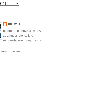
OH, WAIT!
po prostu: blondynka. wierzy,
że zihuatanejo istnieje
naprawdę. wierny wyznawca
 PEŁNY PROFIL