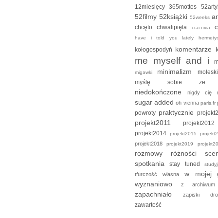
12miesięcy
365mottos
52art
52filmy
52książki
an
52weeks
chcęto
chwalipięta
c
cracovia
have i told you lately
hermet
komentarze
kołogospodyń
me myself and i
m
minimalizm
moles
migawki
myślę sobie ż
niedokończone
nigdy cię
sugar added
oh vienna
paris.fr
praktycznie
powroty
projek
projekt2011
projekt2
projekt2014
projekt2015
projek
projekt2018
projekt2019
projekt
rozmowy
różności
sce
spotkania
stay tuned
stud
w mojej 
tfurczość własna
wyznaniowo
z archiw
zapachniało
zapiski d
zawartość