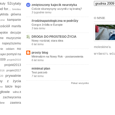
52cytaty
ykuły
zmiętoszony kajecik neurotyka
d for...
Coście skurwysyny uczynili z tą krainą?
breslau
3 tygodnie temu
yklista
główna
O MNIE
kampanie
yczne
#rodzinapatologiczna w podróży
Gorące źródła w Europie
kościół
manifa
3 lata temu
ęskie decyzje
DROGA DO PROSTEGO ŻYCIA
kine
muzycznie
Nowy rozdział, stara idea
e
najwyższemu
6 lat temu
moleskine'a.
no
 nie oddam
prosty blog
pomysł na
piglet
WYŚWIETL MÓJ
Minimalizm na Nowy Rok - postanowienia
t2009
projekt2010
6 lat temu
012
projekt2013
minimal plan
projekt2017
t2016
Test potrzeb
prywatnie
2020
7 lat temu
ny z życia
Pokaż wszystko
także tego
yjne
głowie
wilno.lt
zachwycenia
um
zawiera
robne