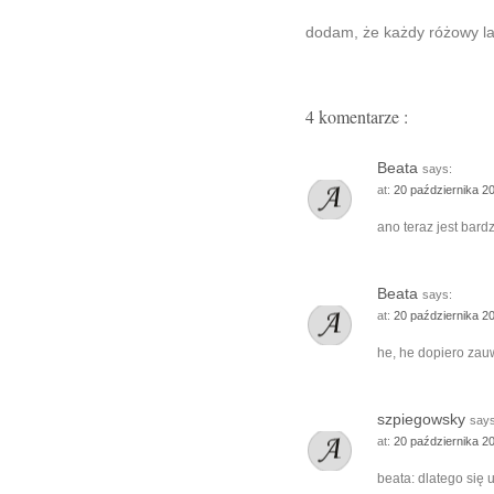
dodam, że każdy różowy lak
4 komentarze :
Beata
says:
at:
20 października 2
ano teraz jest bardz
Beata
says:
at:
20 października 2
he, he dopiero zau
szpiegowsky
says
at:
20 października 2
beata: dlatego się 