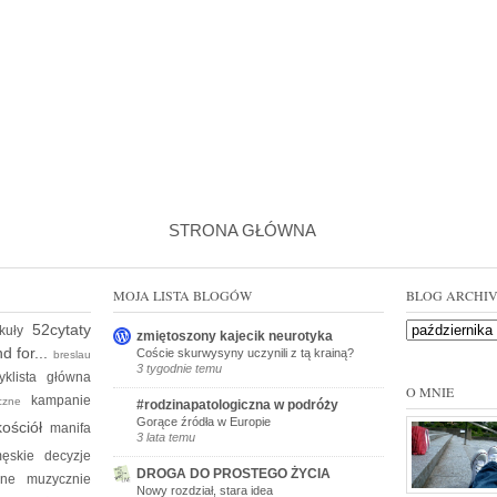
STRONA GŁÓWNA
MOJA LISTA BLOGÓW
BLOG ARCHI
52cytaty
ykuły
zmiętoszony kajecik neurotyka
d for...
Coście skurwysyny uczynili z tą krainą?
breslau
3 tygodnie temu
yklista
główna
O MNIE
kampanie
yczne
#rodzinapatologiczna w podróży
Gorące źródła w Europie
kościół
manifa
3 lata temu
ęskie decyzje
DROGA DO PROSTEGO ŻYCIA
kine
muzycznie
Nowy rozdział, stara idea