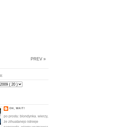
PREV »
VE
OH, WAIT!
po prostu: blondynka. wierzy,
że zihuatanejo istnieje
naprawdę. wierny wyznawca