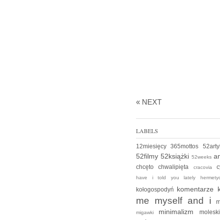
« NEXT
LABELS
12miesięcy
365mottos
52art
52filmy
52książki
an
52weeks
chcęto
chwalipięta
c
cracovia
have i told you lately
hermet
komentarze
kołogospodyń
me myself and i
m
minimalizm
moles
migawki