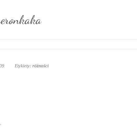
weronkaka
009
Etykiety:
różności
,