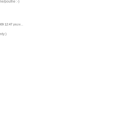
jne/poufne :-)
009 12:47
pisze...
nty:)