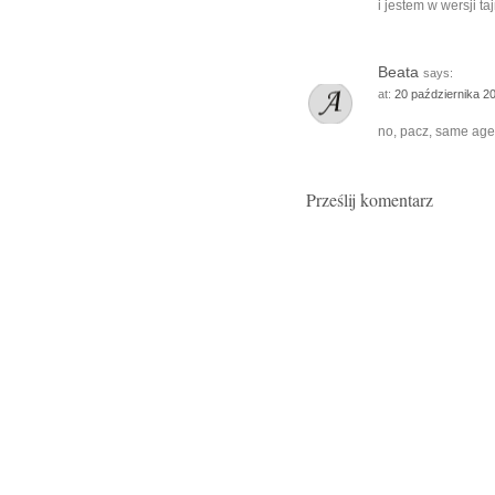
i jestem w wersji ta
Beata
says:
at:
20 października 2
no, pacz, same age
Prześlij komentarz