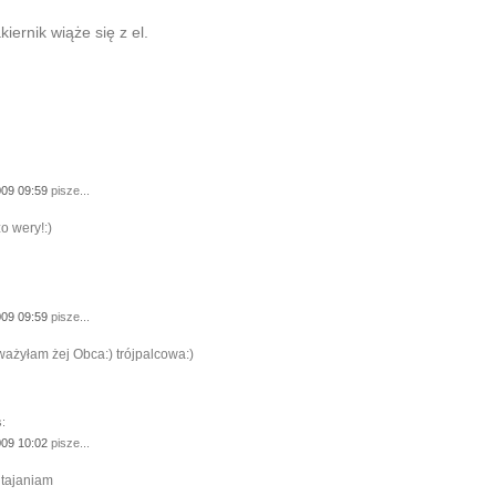
iernik wiąże się z el.
009 09:59
pisze...
o wery!:)
009 09:59
pisze...
ważyłam żej Obca:) trójpalcowa:)
:
009 10:02
pisze...
utajaniam