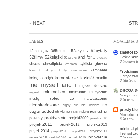
« NEXT
ST
LABELS
MOJA LISTA
52cytaty
12miesięcy
365mottos
52artykuły
zmiętoszo
52filmy
52książki
and for...
Coście skur
52weeks
breslau
3 tygodnie 
chcęto
chwalipięta
cyklista
główna
cracovia
kampanie
have i told you lately
hermetyczne
#rodzinap
Gorące źród
komentarze
kościół
kołogospodyń
manifa
3 lata temu
me myself and i
męskie decyzje
DROGA D
minimalizm
moleskine
muzycznie
migawki
Nowy rozdzi
myślę sobie że
najwyższemu
6 lat temu
niedokończone
no
nigdy cię nie oddam
prosty blo
sugar added
pomysł na
oh vienna
piglet
paris.fr
Minimalizm 
praktycznie
powroty
projekt2009
projekt2010
6 lat temu
projekt2011
projekt2012
projekt2013
minimal p
projekt2014
projekt2017
projekt2015
projekt2016
Test potrze
prywatnie
projekt2018
projekt2019
projekt2020
7 lat temu