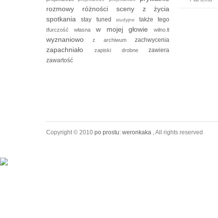
rozmowy
różności
sceny z życia
spotkania
stay tuned
także tego
studyjne
w mojej głowie
tfurczość własna
wilno.lt
wyznaniowo
zachwycenia
z archiwum
zapachniało
zawiera
zapiski drobne
zawartość
Copyright © 2010
po prostu: weronkaka
, All rights reserved