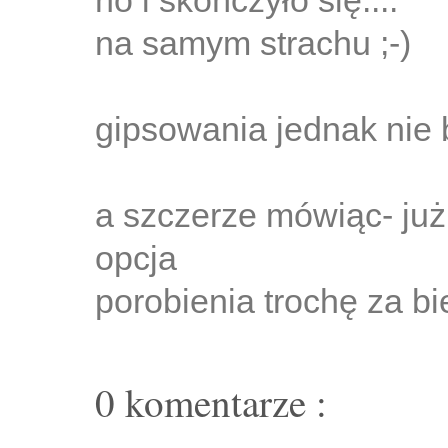
no i skończyło się....
na samym strachu ;-)
gipsowania jednak nie b
a szczerze mówiąc- już
opcja
porobienia trochę za b
0 komentarze :