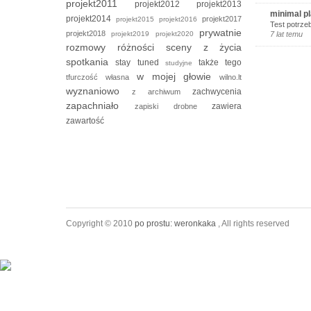
projekt2011
projekt2012
projekt2013
minimal p
projekt2014
projekt2017
projekt2015
projekt2016
Test potrze
prywatnie
projekt2018
projekt2019
projekt2020
7 lat temu
rozmowy
różności
sceny z życia
spotkania
stay tuned
także tego
studyjne
w mojej głowie
tfurczość własna
wilno.lt
wyznaniowo
zachwycenia
z archiwum
zapachniało
zawiera
zapiski drobne
zawartość
Copyright © 2010
po prostu: weronkaka
, All rights reserved