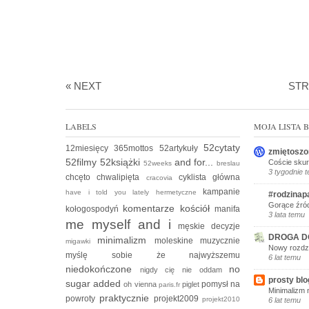
« NEXT
ST
LABELS
MOJA LISTA
52cytaty
12miesięcy
365mottos
52artykuły
zmiętoszo
52filmy
52książki
and for...
Coście skur
52weeks
breslau
3 tygodnie 
chcęto
chwalipięta
cyklista
główna
cracovia
kampanie
have i told you lately
hermetyczne
#rodzinap
Gorące źród
komentarze
kościół
kołogospodyń
manifa
3 lata temu
me myself and i
męskie decyzje
DROGA D
minimalizm
moleskine
muzycznie
migawki
Nowy rozdzi
myślę sobie że
najwyższemu
6 lat temu
niedokończone
no
nigdy cię nie oddam
prosty blo
sugar added
pomysł na
oh vienna
piglet
paris.fr
Minimalizm 
praktycznie
powroty
projekt2009
projekt2010
6 lat temu