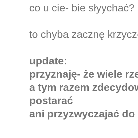
co u cie- bie słyychać?
to chyba zacznę krzycze
update:
przyznaję- że wiele rz
a tym razem zdecydow
postarać
ani przyzwyczajać do