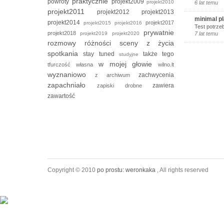
praktycznie
powroty
projekt2009
projekt2010
6 lat temu
projekt2011
projekt2012
projekt2013
minimal p
projekt2014
projekt2017
projekt2015
projekt2016
Test potrze
prywatnie
projekt2018
projekt2019
projekt2020
7 lat temu
rozmowy
różności
sceny z życia
spotkania
stay tuned
także tego
studyjne
w mojej głowie
tfurczość własna
wilno.lt
wyznaniowo
zachwycenia
z archiwum
zapachniało
zawiera
zapiski drobne
zawartość
Copyright © 2010
po prostu: weronkaka
, All rights reserved