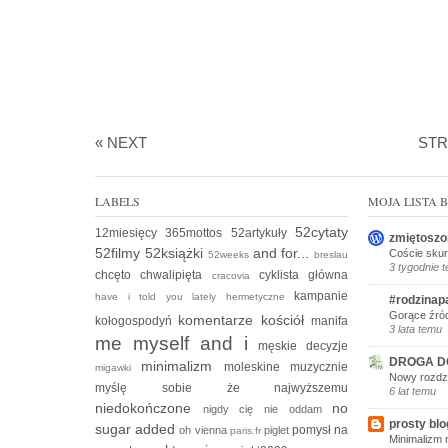
« NEXT
ST
LABELS
MOJA LISTA
52cytaty
12miesięcy
365mottos
52artykuły
zmiętoszo
52filmy
52książki
and for...
Coście skur
52weeks
breslau
3 tygodnie 
chcęto
chwalipięta
cyklista
główna
cracovia
kampanie
have i told you lately
hermetyczne
#rodzinap
Gorące źród
komentarze
kościół
kołogospodyń
manifa
3 lata temu
me myself and i
męskie decyzje
DROGA D
minimalizm
moleskine
muzycznie
migawki
Nowy rozdzi
myślę sobie że
najwyższemu
6 lat temu
niedokończone
no
nigdy cię nie oddam
prosty blo
sugar added
pomysł na
oh vienna
piglet
paris.fr
Minimalizm 