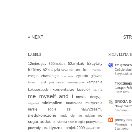
« NEXT
ST
LABELS
MOJA LISTA
52cytaty
12miesięcy
365mottos
52artykuły
zmiętoszo
52filmy
52książki
and for...
Coście skur
52weeks
breslau
3 tygodnie 
chcęto
chwalipięta
cyklista
główna
cracovia
kampanie
have i told you lately
hermetyczne
#rodzinap
Gorące źród
komentarze
kościół
kołogospodyń
manifa
3 lata temu
me myself and i
męskie decyzje
DROGA D
minimalizm
moleskine
muzycznie
migawki
Nowy rozdzi
myślę sobie że
najwyższemu
6 lat temu
niedokończone
no
nigdy cię nie oddam
prosty blo
sugar added
pomysł na
oh vienna
piglet
paris.fr
Minimalizm 
praktycznie
powroty
projekt2009
projekt2010
6 lat temu