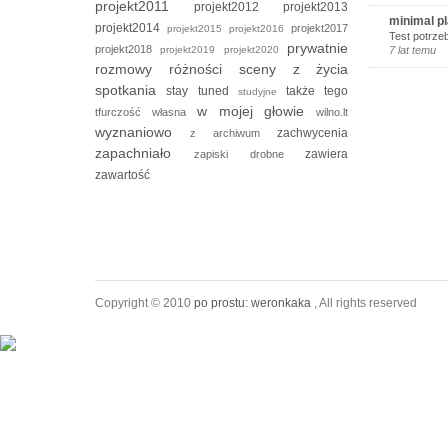
projekt2011
projekt2012
projekt2013
minimal p
projekt2014
projekt2017
projekt2015
projekt2016
Test potrze
prywatnie
projekt2018
projekt2019
projekt2020
7 lat temu
rozmowy
różności
sceny z życia
spotkania
stay tuned
także tego
studyjne
w mojej głowie
tfurczość własna
wilno.lt
wyznaniowo
zachwycenia
z archiwum
zapachniało
zawiera
zapiski drobne
zawartość
Copyright © 2010
po prostu: weronkaka
, All rights reserved