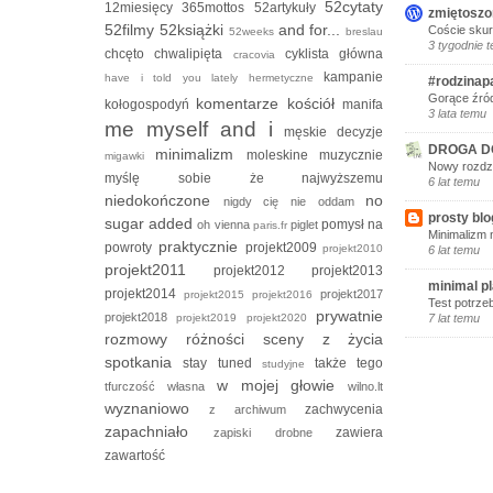
52cytaty
12miesięcy
365mottos
52artykuły
zmiętoszo
52filmy
52książki
and for...
Coście skur
52weeks
breslau
3 tygodnie 
chcęto
chwalipięta
cyklista
główna
cracovia
kampanie
have i told you lately
hermetyczne
#rodzinap
Gorące źród
komentarze
kościół
kołogospodyń
manifa
3 lata temu
me myself and i
męskie decyzje
DROGA D
minimalizm
moleskine
muzycznie
migawki
Nowy rozdzi
myślę sobie że
najwyższemu
6 lat temu
niedokończone
no
nigdy cię nie oddam
prosty blo
sugar added
pomysł na
oh vienna
piglet
paris.fr
Minimalizm 
praktycznie
powroty
projekt2009
projekt2010
6 lat temu
projekt2011
projekt2012
projekt2013
minimal p
projekt2014
projekt2017
projekt2015
projekt2016
Test potrze
prywatnie
projekt2018
projekt2019
projekt2020
7 lat temu
rozmowy
różności
sceny z życia
spotkania
stay tuned
także tego
studyjne
w mojej głowie
tfurczość własna
wilno.lt
wyznaniowo
zachwycenia
z archiwum
zapachniało
zawiera
zapiski drobne
zawartość