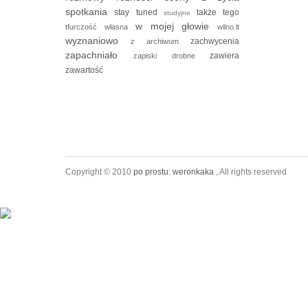
spotkania
stay tuned
także tego
studyjne
w mojej głowie
tfurczość własna
wilno.lt
wyznaniowo
zachwycenia
z archiwum
zapachniało
zawiera
zapiski drobne
zawartość
Copyright © 2010
po prostu: weronkaka
, All rights reserved