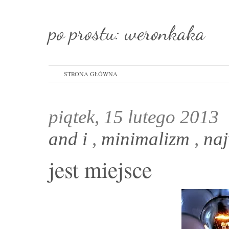
po prostu: weronkaka
STRONA GŁÓWNA
piątek, 15 lutego 2013
and i
,
minimalizm
,
na
jest miejsce