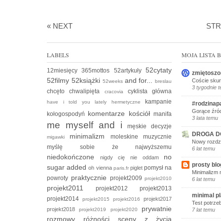
« NEXT
ST
LABELS
MOJA LISTA
52cytaty
12miesięcy
365mottos
52artykuły
zmiętoszo
52filmy
52książki
and for...
Coście skur
52weeks
breslau
3 tygodnie 
chcęto
chwalipięta
cyklista
główna
cracovia
kampanie
have i told you lately
hermetyczne
#rodzinap
Gorące źród
komentarze
kościół
kołogospodyń
manifa
3 lata temu
me myself and i
męskie decyzje
DROGA D
minimalizm
moleskine
muzycznie
migawki
Nowy rozdzi
myślę sobie że
najwyższemu
6 lat temu
niedokończone
no
nigdy cię nie oddam
prosty blo
sugar added
pomysł na
oh vienna
piglet
paris.fr
Minimalizm 
praktycznie
powroty
projekt2009
projekt2010
6 lat temu
projekt2011
projekt2012
projekt2013
minimal p
projekt2014
projekt2017
projekt2015
projekt2016
Test potrze
prywatnie
projekt2018
projekt2019
projekt2020
7 lat temu
rozmowy
różności
sceny z życia