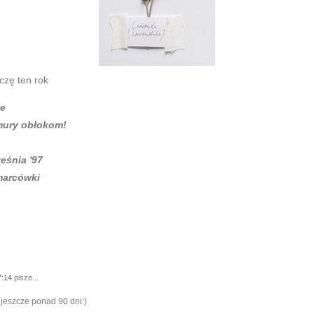
ńczę ten rok
ie
mury obłokom!
eśnia '97
 marcówki
7:14
pisze...
 jeszcze ponad 90 dni:)