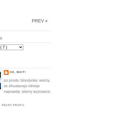
PREV »
VE
OH, WAIT!
po prostu: blondynka. wierzy,
że zihuatanejo istnieje
naprawdę. wierny wyznawca
 PEŁNY PROFIL