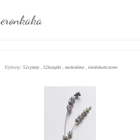
weronkaka
Etykiety:
52cytaty
,
52książki
,
moleskine
,
niedokończone