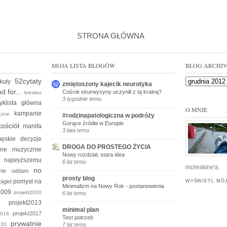
STRONA GŁÓWNA
MOJA LISTA BLOGÓW
BLOG ARCHI
52cytaty
ykuły
zmiętoszony kajecik neurotyka
d for...
Coście skurwysyny uczynili z tą krainą?
breslau
3 tygodnie temu
yklista
główna
O MNIE
kampanie
yczne
#rodzinapatologiczna w podróży
Gorące źródła w Europie
kościół
manifa
3 lata temu
ęskie decyzje
DROGA DO PROSTEGO ŻYCIA
kine
muzycznie
Nowy rozdział, stara idea
e
najwyższemu
6 lat temu
moleskine'a.
no
 nie oddam
prosty blog
pomysł na
piglet
WYŚWIETL MÓJ
Minimalizm na Nowy Rok - postanowienia
t2009
projekt2010
6 lat temu
012
projekt2013
minimal plan
projekt2017
t2016
Test potrzeb
prywatnie
2020
7 lat temu