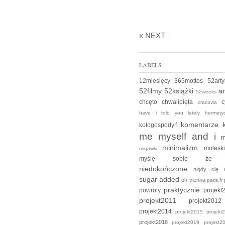
« NEXT
LABELS
12miesięcy
365mottos
52art
52filmy
52książki
an
52weeks
chcęto
chwalipięta
c
cracovia
have i told you lately
hermet
komentarze
kołogospodyń
me myself and i
m
minimalizm
moles
migawki
myślę sobie ż
niedokończone
nigdy cię
sugar added
oh vienna
paris.fr
praktycznie
powroty
projek
projekt2011
projekt2
projekt2014
projekt2015
projek
projekt2018
projekt2019
projekt