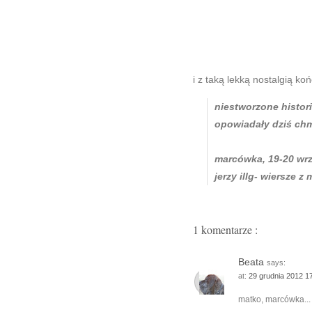
i z taką lekką nostalgią ko
niestworzone histor
opowiadały dziś ch
marcówka, 19-20 wrz
jerzy illg- wiersze z
1 komentarze :
Beata
says:
at:
29 grudnia 2012 1
matko, marcówka...