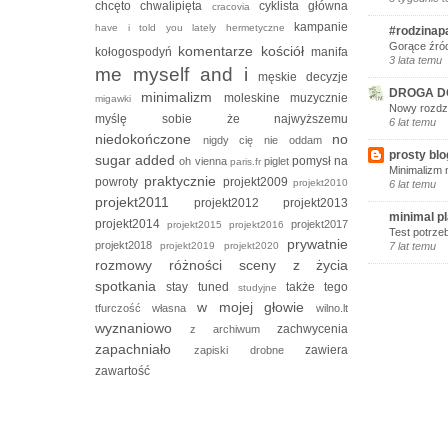
chcęto
chwalipięta
cyklista
główna
cracovia
kampanie
have i told you lately
hermetyczne
#rodzinap
Gorące źród
komentarze
kościół
kołogospodyń
manifa
3 lata temu
me myself and i
męskie decyzje
DROGA D
minimalizm
moleskine
muzycznie
migawki
Nowy rozdzi
myślę sobie że
najwyższemu
6 lat temu
niedokończone
no
nigdy cię nie oddam
prosty blo
sugar added
pomysł na
oh vienna
piglet
paris.fr
Minimalizm 
praktycznie
powroty
projekt2009
projekt2010
6 lat temu
projekt2011
projekt2012
projekt2013
minimal p
projekt2014
projekt2017
projekt2015
projekt2016
Test potrze
prywatnie
projekt2018
projekt2019
projekt2020
7 lat temu
rozmowy
różności
sceny z życia
spotkania
stay tuned
także tego
studyjne
w mojej głowie
tfurczość własna
wilno.lt
wyznaniowo
zachwycenia
z archiwum
zapachniało
zawiera
zapiski drobne
zawartość