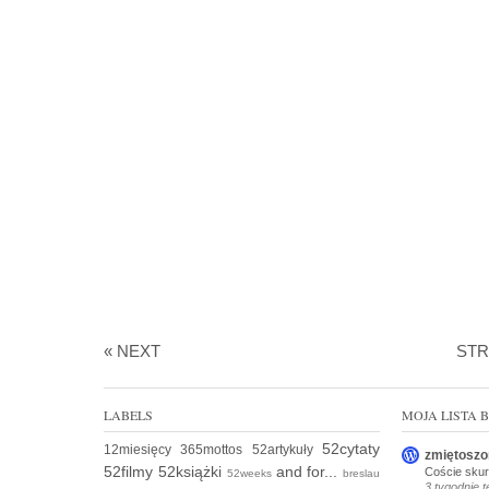
« NEXT
ST
LABELS
MOJA LISTA
52cytaty
12miesięcy
365mottos
52artykuły
zmiętoszo
52filmy
52książki
and for...
Coście skur
52weeks
breslau
3 tygodnie 