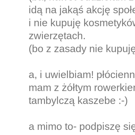
idą na jakąś akcję społ
i nie kupuję kosmetyk
zwierzętach.
(bo z zasady nie kupuję
a, i uwielbiam! płócien
mam z żółtym rowerkie
tambylczą kaszebe :-)
a mimo to- podpiszę si