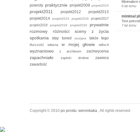
Minimalizm 
praktycznie
powroty
projekt2009
projekt2010
6 lat temu
projekt2011
projekt2012
projekt2013
minimal p
projekt2014
projekt2017
projekt2015
projekt2016
Test potrze
prywatnie
projekt2018
projekt2019
projekt2020
7 lat temu
rozmowy
różności
sceny z życia
spotkania
stay tuned
także tego
studyjne
w mojej głowie
tfurczość własna
wilno.lt
wyznaniowo
zachwycenia
z archiwum
zapachniało
zawiera
zapiski drobne
zawartość
Copyright © 2010
po prostu: weronkaka
, All rights reserved