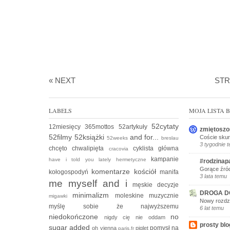
« NEXT
ST
LABELS
MOJA LISTA
52cytaty
12miesięcy
365mottos
52artykuły
zmiętoszo
52filmy
52książki
and for...
Coście skur
52weeks
breslau
3 tygodnie 
chcęto
chwalipięta
cyklista
główna
cracovia
kampanie
have i told you lately
hermetyczne
#rodzinap
Gorące źród
komentarze
kościół
kołogospodyń
manifa
3 lata temu
me myself and i
męskie decyzje
DROGA D
minimalizm
moleskine
muzycznie
migawki
Nowy rozdzi
myślę sobie że
najwyższemu
6 lat temu
niedokończone
no
nigdy cię nie oddam
prosty blo
sugar added
pomysł na
oh vienna
piglet
paris.fr