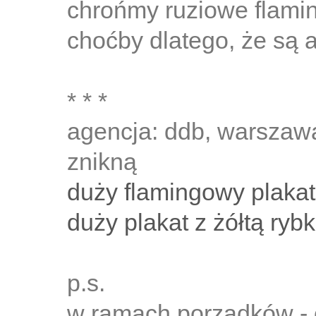
chrońmy ruziowe flaming
choćby dlatego, że są 
* * *
agencja: ddb, warszawa
znikną
duży flamingowy plakat
duży plakat z żółtą ryb
p.s.
w ramach porządków - o