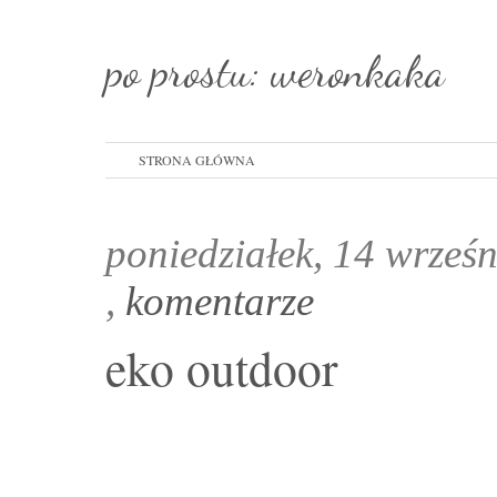
po prostu: weronkaka
STRONA GŁÓWNA
poniedziałek, 14 wrześ
,
komentarze
eko outdoor