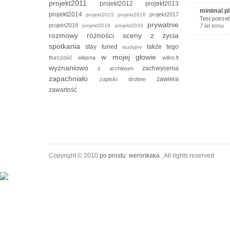
projekt2011
projekt2012
projekt2013
minimal p
projekt2014
projekt2017
projekt2015
projekt2016
Test potrze
prywatnie
projekt2018
projekt2019
projekt2020
7 lat temu
rozmowy
różności
sceny z życia
spotkania
stay tuned
także tego
studyjne
w mojej głowie
tfurczość własna
wilno.lt
wyznaniowo
zachwycenia
z archiwum
zapachniało
zawiera
zapiski drobne
zawartość
Copyright © 2010
po prostu: weronkaka
, All rights reserved