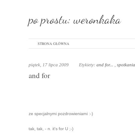
po prostu: weronkaka
STRONA GŁÓWNA
piątek, 17 lipca 2009
Etykiety:
and for...
,
spotkani
and for
ze specjalnymi pozdrowieniami :-)
tak, tak, - n. it's for U ;-)