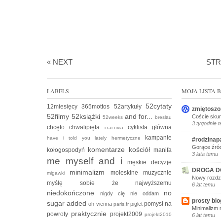
« NEXT
ST
LABELS
MOJA LISTA
52cytaty
12miesięcy
365mottos
52artykuły
zmiętoszo
52filmy
52książki
and for...
Coście skur
52weeks
breslau
3 tygodnie 
chcęto
chwalipięta
cyklista
główna
cracovia
kampanie
have i told you lately
hermetyczne
#rodzinap
Gorące źród
komentarze
kościół
kołogospodyń
manifa
3 lata temu
me myself and i
męskie decyzje
DROGA D
minimalizm
moleskine
muzycznie
migawki
Nowy rozdzi
myślę sobie że
najwyższemu
6 lat temu
niedokończone
no
nigdy cię nie oddam
prosty blo
sugar added
pomysł na
oh vienna
piglet
paris.fr
Minimalizm 
praktycznie
powroty
projekt2009
projekt2010
6 lat temu