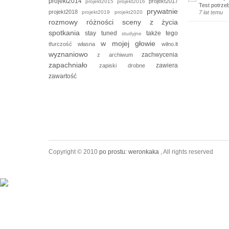
projekt2014
projekt2017
projekt2015
projekt2016
Test potrze
prywatnie
projekt2018
projekt2019
projekt2020
7 lat temu
rozmowy
różności
sceny z życia
spotkania
stay tuned
także tego
studyjne
w mojej głowie
tfurczość własna
wilno.lt
wyznaniowo
zachwycenia
z archiwum
zapachniało
zawiera
zapiski drobne
zawartość
Copyright © 2010
po prostu: weronkaka
, All rights reserved