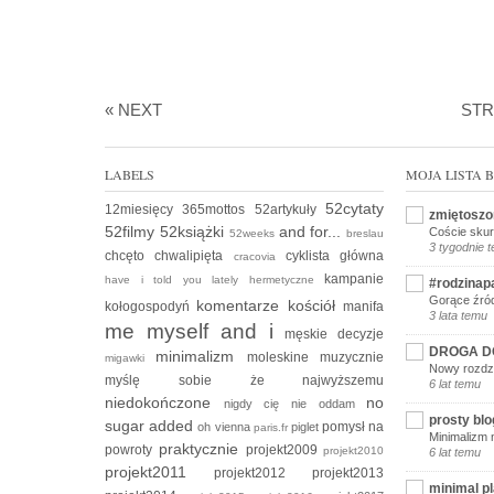
« NEXT
ST
LABELS
MOJA LISTA
52cytaty
12miesięcy
365mottos
52artykuły
zmiętoszo
52filmy
52książki
and for...
Coście skur
52weeks
breslau
3 tygodnie 
chcęto
chwalipięta
cyklista
główna
cracovia
kampanie
have i told you lately
hermetyczne
#rodzinap
Gorące źród
komentarze
kościół
kołogospodyń
manifa
3 lata temu
me myself and i
męskie decyzje
DROGA D
minimalizm
moleskine
muzycznie
migawki
Nowy rozdzi
myślę sobie że
najwyższemu
6 lat temu
niedokończone
no
nigdy cię nie oddam
prosty blo
sugar added
pomysł na
oh vienna
piglet
paris.fr
Minimalizm 
praktycznie
powroty
projekt2009
projekt2010
6 lat temu
projekt2011
projekt2012
projekt2013
minimal p