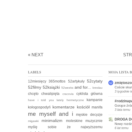
« NEXT
ST
LABELS
MOJA LISTA
52cytaty
12miesięcy
365mottos
52artykuły
zmiętoszo
52filmy
52książki
and for...
Coście skur
52weeks
breslau
3 tygodnie 
chcęto
chwalipięta
cyklista
główna
cracovia
kampanie
have i told you lately
hermetyczne
#rodzinap
Gorące źród
komentarze
kościół
kołogospodyń
manifa
3 lata temu
me myself and i
męskie decyzje
DROGA D
minimalizm
moleskine
muzycznie
migawki
Nowy rozdzi
myślę sobie że
najwyższemu
6 lat temu