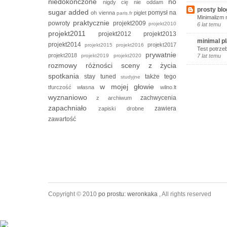
niedokończone
no
nigdy cię nie oddam
prosty blo
sugar added
pomysł na
oh vienna
piglet
paris.fr
Minimalizm 
praktycznie
powroty
projekt2009
projekt2010
6 lat temu
projekt2011
projekt2012
projekt2013
minimal p
projekt2014
projekt2017
projekt2015
projekt2016
Test potrze
prywatnie
projekt2018
projekt2019
projekt2020
7 lat temu
rozmowy
różności
sceny z życia
spotkania
stay tuned
także tego
studyjne
w mojej głowie
tfurczość własna
wilno.lt
wyznaniowo
zachwycenia
z archiwum
zapachniało
zawiera
zapiski drobne
zawartość
Copyright © 2010
po prostu: weronkaka
, All rights reserved