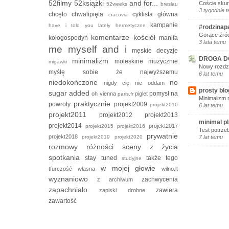
52filmy
52książki
and for...
Coście skur
52weeks
breslau
3 tygodnie 
chcęto
chwalipięta
cyklista
główna
cracovia
kampanie
have i told you lately
hermetyczne
#rodzinap
Gorące źród
komentarze
kościół
kołogospodyń
manifa
3 lata temu
me myself and i
męskie decyzje
DROGA D
minimalizm
moleskine
muzycznie
migawki
Nowy rozdzi
myślę sobie że
najwyższemu
6 lat temu
niedokończone
no
nigdy cię nie oddam
prosty blo
sugar added
pomysł na
oh vienna
piglet
paris.fr
Minimalizm 
praktycznie
powroty
projekt2009
projekt2010
6 lat temu
projekt2011
projekt2012
projekt2013
minimal p
projekt2014
projekt2017
projekt2015
projekt2016
Test potrze
prywatnie
projekt2018
projekt2019
projekt2020
7 lat temu
rozmowy
różności
sceny z życia
spotkania
stay tuned
także tego
studyjne
w mojej głowie
tfurczość własna
wilno.lt
wyznaniowo
zachwycenia
z archiwum
zapachniało
zawiera
zapiski drobne
zawartość