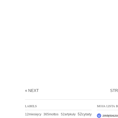
« NEXT
ST
LABELS
MOJA LISTA
52cytaty
12miesięcy
365mottos
52artykuły
zmiętoszo